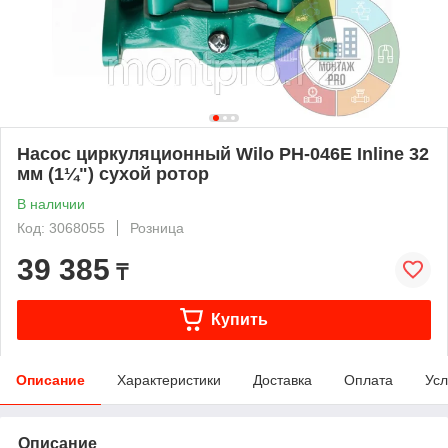
Насос циркуляционный Wilo PH-046E Inline 32
мм (1¼") сухой ротор
В наличии
Код: 3068055
Розница
39 385
₸
Купить
Описание
Характеристики
Доставка
Оплата
Усл
Описание