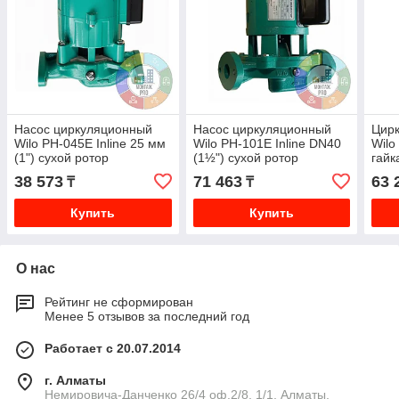
Насос циркуляционный
Насос циркуляционный
Цир
Wilo PH-045E Inline 25 мм
Wilo PH-101E Inline DN40
Wilo
(1") сухой ротор
(1½") сухой ротор
гайк
38 573
71 463
63 
₸
₸
Купить
Купить
О нас
Рейтинг не сформирован
Менее 5 отзывов за последний год
Работает с 20.07.2014
г. Алматы
Немировича-Данченко 26/4 оф.2/8, 1/1, Алматы,