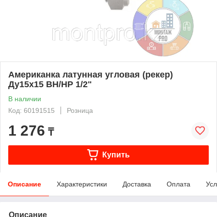
Американка латунная угловая (рекер)
Ду15х15 ВН/НР 1/2"
В наличии
Код: 60191515
Розница
1 276
₸
Купить
Описание
Характеристики
Доставка
Оплата
Усл
Описание