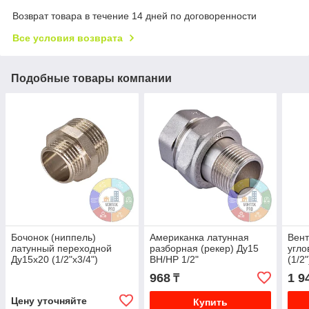
Возврат товара в течение 14 дней по договоренности
Все условия возврата
Подобные товары компании
Бочонок (ниппель)
Американка латунная
Вент
латунный переходной
разборная (рекер) Ду15
угло
Ду15х20 (1/2"x3/4")
ВН/НР 1/2"
(1/2
968
1 9
₸
Цену уточняйте
Купить