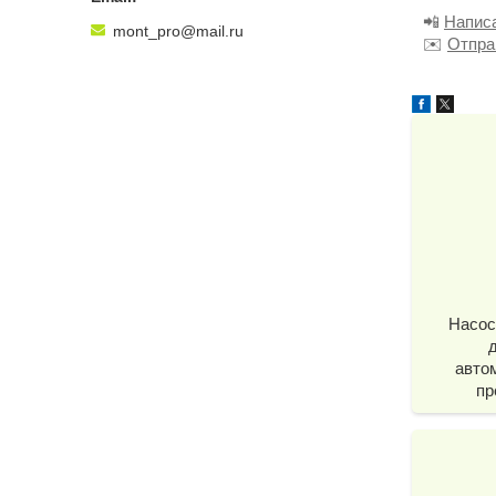
📲
Напис
mont_pro@mail.ru
✉️
Отпра
Насос
авто
пр