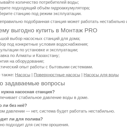
ывайте количество потребителей воды;
рите подходящий объём гидроаккумулятора;
ерите станцию под режим эксплуатации.
еправильно подобранная станция может работать нестабильно 
ему выгодно купить в Монтаж PRO
шой выбор насосных станций для дома;
ор под конкретные условия водоснабжения;
ультации по установке и эксплуатации;
авка по Алматы и Казахстану;
нтия на оборудование;
тический опыт работы с бытовыми системами.
 также:
Насосы
|
Поверхностные насосы
|
Насосы для воды
то задаваемые вопросы
м нужна насосная станция?
печивает стабильное давление воды в доме.
о ли без неё?
ом давлении — нет, система будет работать нестабильно.
одит ли для полива?
чно подходит для систем орошения.