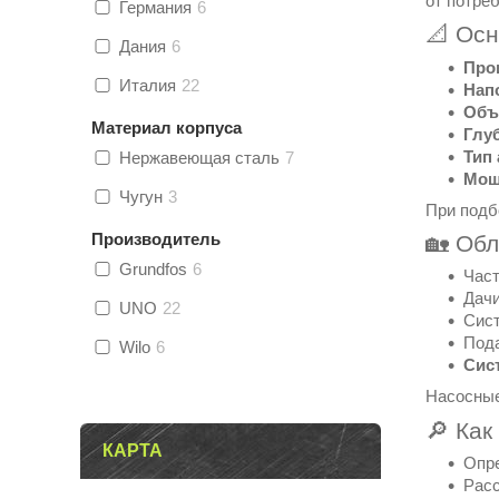
от потре
Германия
6
📐 Ос
Дания
6
Про
Италия
22
Нап
Объ
Материал корпуса
Глу
Тип
Нержавеющая сталь
7
Мощ
Чугун
3
При подб
Производитель
🏡 Об
Grundfos
6
Част
Дачи
UNO
22
Сист
Пода
Wilo
6
Сис
Насосные
🔎 Как
КАРТА
Опре
Расс