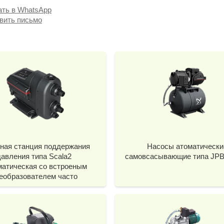
ать в WhatsApp
вить письмо
ная станция поддержания
Насосы атоматически
давления типа Sсala2
самовсасывающие типа JPB
матическая со встроеным
еобразователем часто