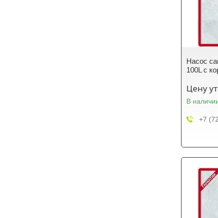
Насос с
100L с к
Цену у
В наличи
+7 (7