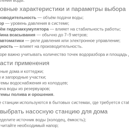
бления воды.
новные характеристики и параметры выбора
изводительность
— объём подачи воды;
ор
— уровень давления в системе;
ём гидроаккумулятора
— влияет на стабильность работы;
бина всасывания
— обычно до 7–9 метров;
 автоматики
— реле давления или электронное управление;
ность
— влияет на производительность.
оре важно учитывать количество точек водоразбора и площадь 
ласти применения
ные дома и коттеджи;
 и загородные участки;
емы водоснабжения из колодцев;
ча воды из резервуаров;
темы полива и орошения
.
 станции используются в бытовых системах, где требуется ста
 выбрать насосную станцию для дома
делите источник воды (колодец, ёмкость);
читайте необходимый напор;