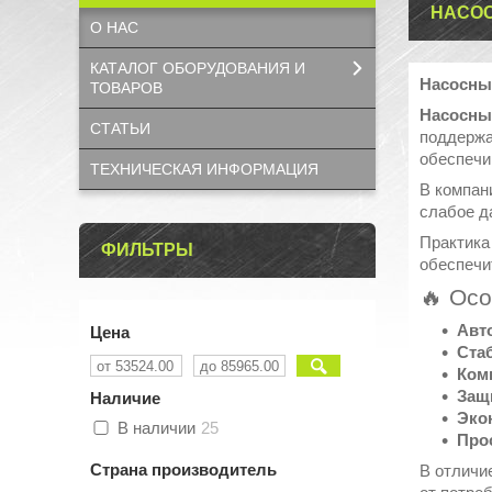
НАСО
О НАС
КАТАЛОГ OБОРУДОВАНИЯ И
Насосны
ТОВАРОВ
Насосны
СТАТЬИ
поддержа
обеспечи
ТЕХНИЧЕСКАЯ ИНФОРМАЦИЯ
В компа
слабое д
Практика
ФИЛЬТРЫ
обеспечи
🔥 Ос
Авт
Цена
Ста
Ком
Защи
Наличие
Эко
В наличии
25
Про
Страна производитель
В отличи