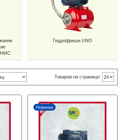
жания
Гидрофреши UNO
кие
 HMС
Новинка