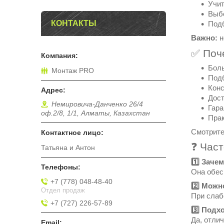
Учит
Выбе
КОНТАКТЫ
Подб
Важно:
н
✅ Поч
Боль
Монтаж PRO
Подб
Конс
Дост
Немировича-Данченко 26/4
Гара
оф.2/8, 1/1, Алматы, Казахстан
Прак
Смотрите
❓ Час
Татьяна и Антон
1️⃣ Заче
Она обес
+7 (778) 048-48-40
2️⃣ Можн
Отдел продаж
При слаб
+7 (727) 226-57-89
3️⃣ Подх
Да, отли