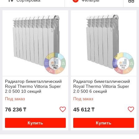
равномерным прогревом и современным внешним видом.
Подгруппа
500
используется в проектах, где важны
надёжность и удобство подбора оборудования.
🔥 Особенности радиаторов Vittoria
Super 2.0 500
Обновлённая конструкция
— стабильная работа в
течение отопительного сезона;
Равномерный прогрев
— комфортное
распределение тепла по поверхности радиатора;
Универсальный формат
— подходит для
большинства систем отопления;
Радиатор биметаллический
Радиатор биметаллический
Современный дизайн
— аккуратный и нейтральный
Royal Thermo Vittoria Super
Royal Thermo Vittoria Super
внешний вид;
2.0 500 10 секций
2.0 500 6 секций
Практичность
— рассчитаны на длительную
Под заказ
Под заказ
эксплуатацию.
76 236
45 612
₸
₸
🧩 Где применяются радиаторы Vittoria
Super 2.0 500
Купить
Купить
Частные дома и коттеджи;
Таунхаусы и малоэтажные здания;