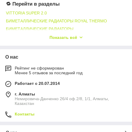
🔁 Перейти в разделы
Офисные и административные помещения;
VITTORIA SUPER 2.0
Коммерческие объекты;
БИМЕТАЛЛИЧЕСКИЕ РАДИАТОРЫ ROYAL THERMO
Системы отопления различного назначения.
БИМЕТАЛЛИЧЕСКИЕ РАДИАТОРЫ
Преимущества подгруппы Vittoria Super
РАДИАТОРЫ ОТОПЛЕНИЯ
2.0 500
Показать всё
Радиаторы Vittoria Super 2.0 500
подходят для объектов,
где требуется универсальное решение с понятной логикой
О нас
подбора и стабильным результатом. Формат 500 позволяет
удобно интегрировать радиаторы в большинство типовых
Рейтинг не сформирован
отопительных проектов.
Менее 5 отзывов за последний год
Подбор радиаторов Vittoria Super 2.0
Работает с 20.07.2014
500
г. Алматы
При подборе
радиаторов Vittoria Super 2.0 500
Немировича-Данченко 26/4 оф.2/8, 1/1, Алматы,
учитываются параметры системы отопления, условия
Казахстан
эксплуатации и требования к теплоотдаче. Конкретные
характеристики и конфигурации указываются в карточках
Контакты
товаров.
Условия покупки и поставки