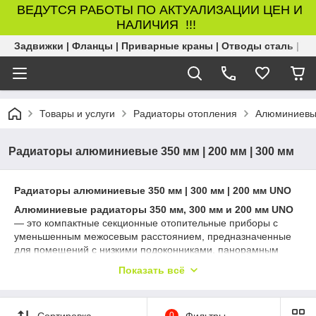
ВЕДУТСЯ РАБОТЫ ПО АКТУАЛИЗАЦИИ ЦЕН И
НАЛИЧИЯ !!!
Задвижки | Фланцы | Приварные краны | Отводы сталь | Б
Товары и услуги
Радиаторы отопления
Алюминиевы
Радиаторы алюминиевые 350 мм | 200 мм | 300 мм
Радиаторы алюминиевые 350 мм | 300 мм | 200 мм UNO
Алюминиевые радиаторы 350 мм, 300 мм и 200 мм UNO
— это компактные секционные отопительные приборы с
уменьшенным межосевым расстоянием, предназначенные
для помещений с низкими подоконниками, панорамным
остеклением и нестандартной разводкой отопления.
Показать всё
Форматы 350, 300 и 200 мм востребованы при
реконструкции квартир, установке в нишах и в современных
проектах с дизайнерскими требованиями.
Сортировка
0
Фильтры