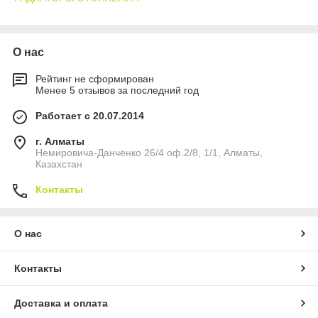
🏢 Области применения
Квартиры с панорамными окнами;
О нас
Частные дома с дизайнерскими интерьерами;
Рейтинг не сформирован
Офисы и коммерческие помещения;
Менее 5 отзывов за последний год
Магазины и салоны;
Работает с 20.07.2014
Объекты после реконструкции.
🔎 Как выбрать алюминиевые
г. Алматы
Немировича-Данченко 26/4 оф.2/8, 1/1, Алматы,
радиаторы 350 / 300 / 200 мм UNO
Казахстан
Рассчитайте теплопотери помещения, а не только
Контакты
площадь;
Учитывайте высоту установки и расстояние до
подоконника;
О нас
Добавляйте запас мощности 10–15%;
Проверьте рабочее давление системы;
Контакты
Не занижайте количество секций ради экономии.
Специалисты Монтаж PRO подбирают радиаторы UNO с
Доставка и оплата
учётом этажности, типа отопления и реальных условий