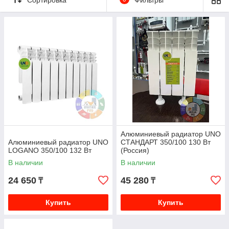
В подкатегории представлены модели Uno Logano 350, Uno
Compacto 200, Uno Стандарт 350 и другие исполнения. В
компании
Монтаж PRO
вы можете купить алюминиевые
радиаторы UNO в Алматы с профессиональным подбором
мощности, расчётом количества секций и консультацией по
совместимости с вашей системой отопления. Работаем по
всему Казахстану, часть позиций доступна в наличии.
Практика комплектации объектов в Алматы показывает:
радиаторы с пониженной высотой особенно актуальны для
новостроек и частных домов с современными оконными
решениями.
🔥 Особенности и преимущества низких
алюминиевых радиаторов UNO
Алюминиевый радиатор UNO
Алюминиевый радиатор UNO
СТАНДАРТ 350/100 130 Вт
Компактная высота
— удобны для установки под
LOGANO 350/100 132 Вт
(Россия)
низкие подоконники;
В наличии
В наличии
Высокая теплоотдача при малых габаритах
—
24 650
45 280
₸
₸
оптимальная геометрия секций;
Быстрый прогрев помещения
благодаря
Купить
Купить
алюминиевому сплаву;
Секционная конструкция
— гибкий подбор по