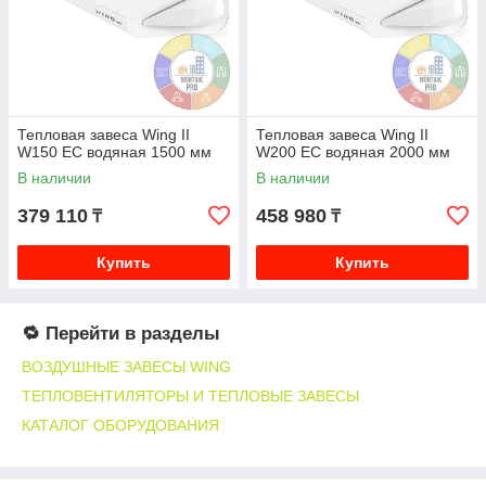
отопления: температуру теплоносителя, давление и
возможность подключения к существующей магистрали.
🏢 Области применения
Торговые центры и супермаркеты;
Складские и логистические комплексы;
Тепловая завеса Wing II
Тепловая завеса Wing II
W150 EC водяная 1500 мм
W200 EC водяная 2000 мм
Автосалоны и сервисные станции;
В наличии
В наличии
Офисные и административные здания;
379 110
458 980
₸
₸
Промышленные помещения;
Объекты с высокой проходимостью.
Купить
Купить
WING W особенно эффективны в местах с частым открытием
дверей и большими проёмами.
🔎 Как выбрать воздушную завесу WING
🔁 Перейти в разделы
W
ВОЗДУШНЫЕ ЗАВЕСЫ WING
Определите размеры дверного проёма;
ТЕПЛОВЕНТИЛЯТОРЫ И ТЕПЛОВЫЕ ЗАВЕСЫ
Проверьте параметры системы отопления;
КАТАЛОГ ОБОРУДОВАНИЯ
Уточните температуру и давление теплоносителя;
Оцените интенсивность эксплуатации;