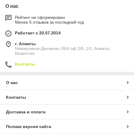
О нас
Подберите длину завесы или комбинацию устройств.
Практический нюанс:
для стабильной работы важно
Рейтинг не сформирован
обеспечить правильную обвязку теплообменника (клапаны,
Менее 5 отзывов за последний год
фильтры, балансировка системы).
Работает с 20.07.2014
✅ Почему выгодно купить в Монтаж
PRO
г. Алматы
Немировича-Данченко 26/4 оф.2/8, 1/1, Алматы,
Оригинальные завесы WING W от VTS;
Казахстан
Подбор под систему отопления;
Контакты
Консультации инженеров;
Наличие в Алматы;
О нас
Доставка по Казахстану;
Опыт реализации коммерческих и промышленных
Контакты
объектов.
Смотрите также:
Тепловентиляторы Volcano
|
Каталог
оборудования
Доставка и оплата
❓ Часто задаваемые вопросы
Полная версия сайта
1️⃣ Нужна ли система отопления?