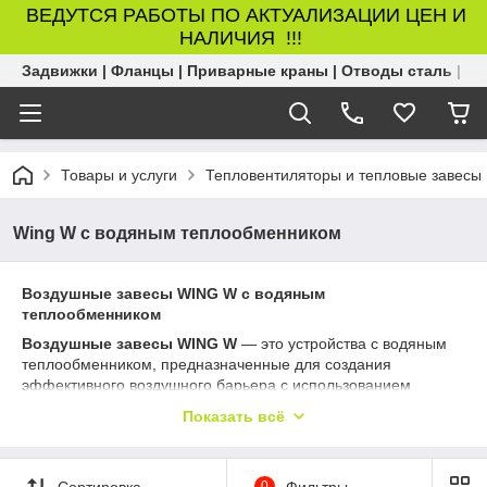
ВЕДУТСЯ РАБОТЫ ПО АКТУАЛИЗАЦИИ ЦЕН И
НАЛИЧИЯ !!!
Задвижки | Фланцы | Приварные краны | Отводы сталь | Б
Товары и услуги
Тепловентиляторы и тепловые завесы
Wing W с водяным теплообменником
Воздушные завесы WING W с водяным
теплообменником
Воздушные завесы WING W
— это устройства с водяным
теплообменником, предназначенные для создания
эффективного воздушного барьера с использованием
системы отопления. Они обеспечивают защиту от холодного
Показать всё
воздуха и теплопотерь, одновременно обогревая входящий
поток за счёт подключения к теплоносителю.
Серия
WING W от VTS
применяется в коммерческих,
Сортировка
0
Фильтры