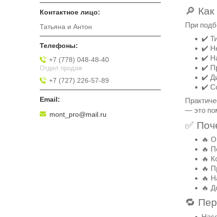
🔎 Как
При подб
Татьяна и Антон
✔️ Т
✔️ Н
✔️ Н
+7 (778) 048-48-40
✔️ П
Отдел продаж
✔️ Д
+7 (727) 226-57-89
✔️ С
Практиче
— это по
mont_pro@mail.ru
✅ Поч
🔥 О
🔥 П
🔥 К
🔥 П
🔥 Н
🔥 Д
🔁 Пер
Нас