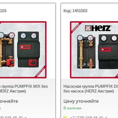
1103
1451003
 группа PUMPFIX MIX без
Насосная группа PUMPFIX D
HERZ Австрия)
без насоса (HERZ Австрия)
точняйте
Цену уточняйте
и
В наличии
78) 048-48-40
+7 (778) 048-48-40