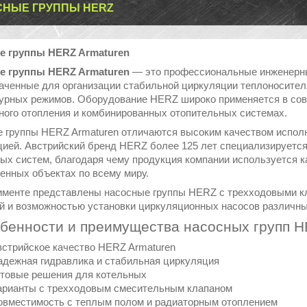
НЫЕ ГРУППЫ HERZ
е группы HERZ Armaturen
е группы HERZ Armaturen
— это профессиональные инженерны
аченные для организации стабильной циркуляции теплоносителя
урных режимов. Оборудование HERZ широко применяется в совр
ного отопления и комбинированных отопительных системах.
 группы HERZ Armaturen отличаются высоким качеством исполн
цией. Австрийский бренд HERZ более 125 лет специализируется
ых систем, благодаря чему продукция компании используется ка
нных объектах по всему миру.
именте представлены насосные группы HERZ с трехходовыми кл
й и возможностью установки циркуляционных насосов различны
обенности и преимущества насосных групп 
стрийское качество HERZ Armaturen
дежная гидравлика и стабильная циркуляция
товые решения для котельных
арианты с трехходовым смесительным клапаном
вместимость с теплым полом и радиаторным отоплением