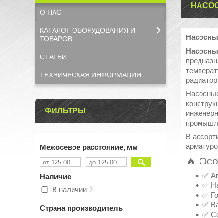
НАСОС
О НАС
КАТАЛОГ OБОРУДОВАНИЯ И
Насосны
ТОВАРОВ
Насосны
СТАТЬИ
предназн
температ
ТЕХНИЧЕСКАЯ ИНФОРМАЦИЯ
радиатор
Насосные
конструк
ФИЛЬТРЫ
инженерн
промышле
В ассорт
арматуро
Межосевое расстояние, мм
🔥 Ос
✅ Ав
Наличие
✅ На
В наличии
2
✅ Го
✅ В
Страна производитель
✅ Со