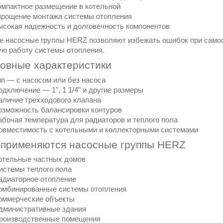
мпактное размещение в котельной
прощение монтажа системы отопления
сокая надежность и долговечность компонентов
е насосные группы HERZ позволяют избежать ошибок при самос
ую работу системы отопления.
новные характеристики
ип — с насосом или без насоса
одключение — 1", 1 1/4" и другие размеры
аличие трехходового клапана
озможность балансировки контуров
абочая температура для радиаторов и теплого пола
овместимость с котельными и коллекторными системами
е применяются насосные группы HERZ
отельные частных домов
истемы теплого пола
адиаторное отопление
омбинированные системы отопления
оммерческие объекты
дминистративные здания
Производственные помещения