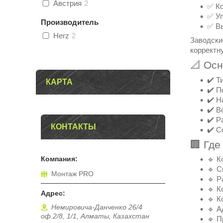
Австрия
2
✅ Ко
✅ У
Производитель
✅ Вы
Herz
2
Заводски
корректн
📐 Ос
✔️ Т
КАРТА
✔️ П
✔️ Н
✔️ В
✔️ Р
КОНТАКТЫ
✔️ С
🏢 Гд
🔹 К
🔹 С
Монтаж PRO
🔹 Р
🔹 К
🔹 К
Немировича-Данченко 26/4
🔹 А
оф.2/8, 1/1, Алматы, Казахстан
🔹 