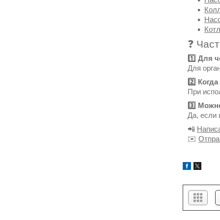
Колл
Нас
Котл
❓ Час
1️⃣ Для 
Для орга
2️⃣ Когд
При испо
3️⃣ Можн
Да, если
📲
Напис
✉️
Отпра