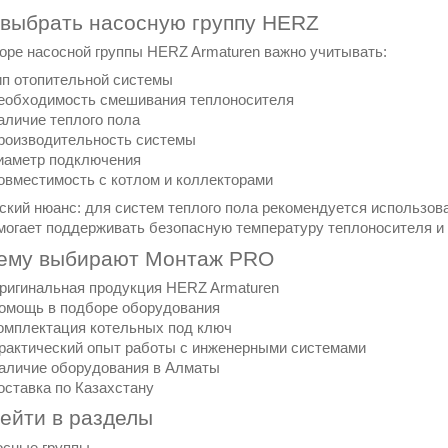
 выбрать насосную группу HERZ
оре насосной группы HERZ Armaturen важно учитывать:
ип отопительной системы
еобходимость смешивания теплоносителя
аличие теплого пола
роизводительность системы
иаметр подключения
овместимость с котлом и коллекторами
ский нюанс: для систем теплого пола рекомендуется использо
могает поддерживать безопасную температуру теплоносителя и 
ему выбирают Монтаж PRO
ригинальная продукция HERZ Armaturen
омощь в подборе оборудования
омплектация котельных под ключ
рактический опыт работы с инженерными системами
аличие оборудования в Алматы
оставка по Казахстану
ейти в разделы
осные группы