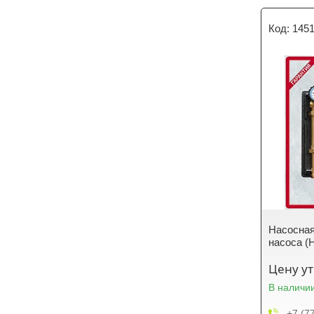
145
Насосная
насоса (
Цену у
В наличи
+7 (7