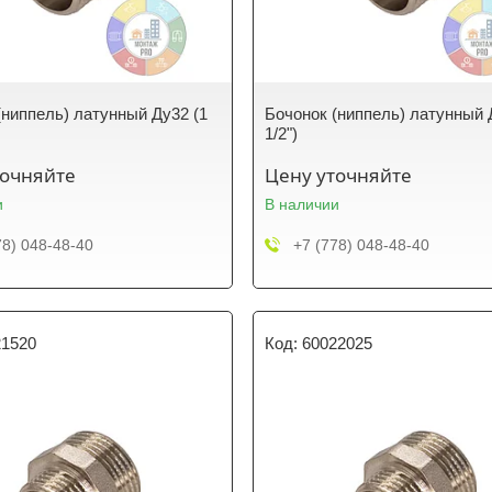
(ниппель) латунный Ду32 (1
Бочонок (ниппель) латунный 
1/2")
точняйте
Цену уточняйте
и
В наличии
78) 048-48-40
+7 (778) 048-48-40
21520
60022025