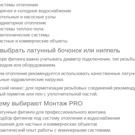
истемы отопления
орячее и холодное водоснабжение
отельные и насосные узлы
адиаторное отопление
истемы теплого пола
антехнические системы
астные и коммерческие объекты
 выбрать латунный бочонок или ниппель
оре фитинга важно учитывать диаметр подключения, тип резьбы
водом или оборудованием.
ем отопления рекомендуется использовать качественные латун
ьные гидравлические нагрузки.
ский нюанс: для герметизации резьбовых соединений рекоменду
ый герметик или лен с уплотнительной пастой.
ему выбирают Монтаж PRO
атунные фитинги для профессионального монтажа
одбор фитингов под систему отопления и водоснабжения
ешения для частных и коммерческих объектов
рактический опыт работы с инженерными системами