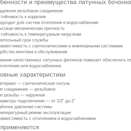
обенности и преимущества латунных бочонко
дежное резьбовое соединение
тойчивость к коррозии
дходит для систем отопления и водоснабжения
сокая механическая прочность
тойчивость к температурным нагрузкам
лительный срок службы
вместимость с сантехническими и инженерными системами
обство монтажа и обслуживания
вание качественных латунных фитингов помогает обеспечить ге
отопления или водоснабжения.
новные характеристики
атериал — сантехническая латунь
ип соединения — резьбовое
ип резьбы — наружная
иаметры подключения — от 1/2" до 2"
абочее давление системы
емпературный режим эксплуатации
овместимость с отоплением и водоснабжением
е применяются