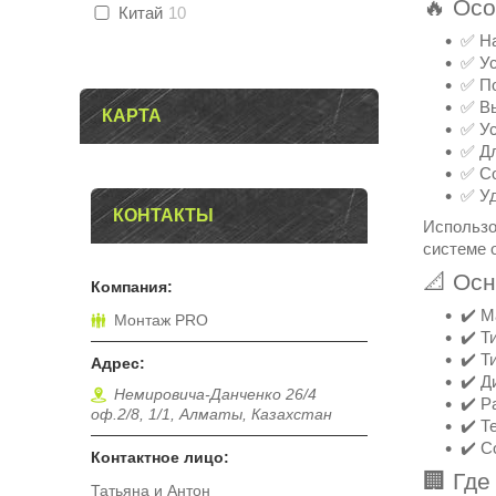
🔥 Ос
Китай
10
✅ На
✅ Ус
✅ По
✅ Вы
КАРТА
✅ Ус
✅ Д
✅ Со
✅ Уд
КОНТАКТЫ
Использо
системе 
📐 Ос
✔️ М
Монтаж PRO
✔️ Т
✔️ Т
✔️ Д
Немировича-Данченко 26/4
✔️ Р
оф.2/8, 1/1, Алматы, Казахстан
✔️ Т
✔️ С
🏢 Гд
Татьяна и Антон