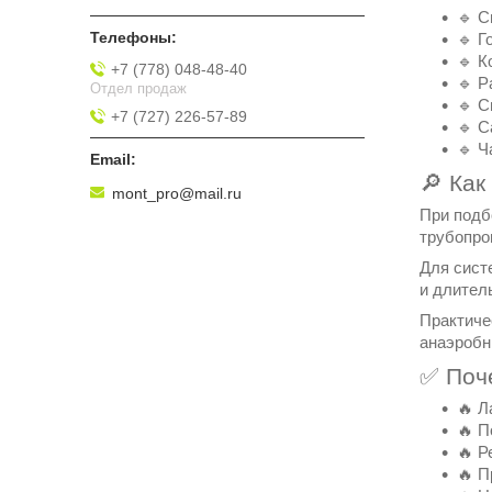
🔹 С
🔹 Г
🔹 К
+7 (778) 048-48-40
🔹 Р
Отдел продаж
🔹 С
+7 (727) 226-57-89
🔹 С
🔹 Ч
🔎 Как
mont_pro@mail.ru
При подб
трубопро
Для сист
и длител
Практиче
анаэробн
✅ Поч
🔥 Л
🔥 П
🔥 Р
🔥 П