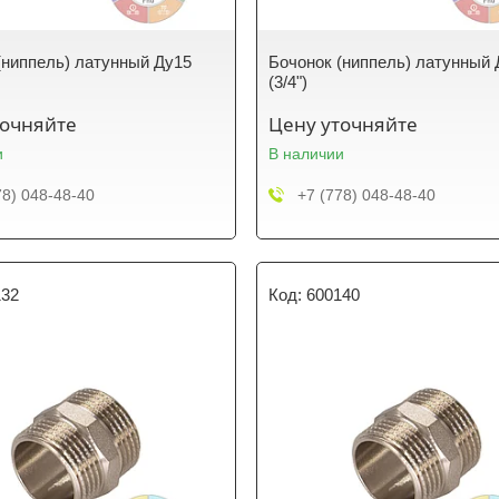
(ниппель) латунный Ду15
Бочонок (ниппель) латунный 
(3/4")
точняйте
Цену уточняйте
и
В наличии
78) 048-48-40
+7 (778) 048-48-40
132
600140