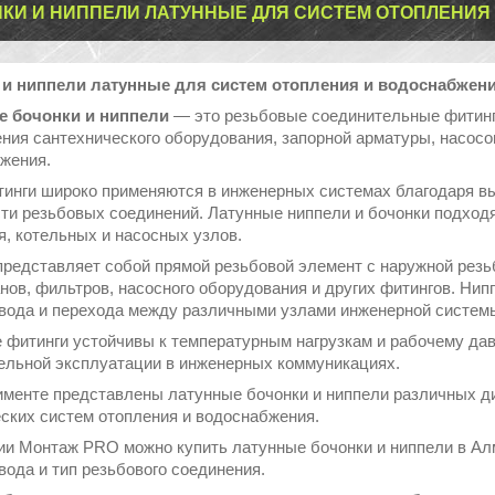
КИ И НИППЕЛИ ЛАТУННЫЕ ДЛЯ СИСТЕМ ОТОПЛЕНИЯ
 и ниппели латунные для систем отопления и водоснабжен
е бочонки и ниппели
— это резьбовые соединительные фитинг
ния сантехнического оборудования, запорной арматуры, насосов
жения.
тинги широко применяются в инженерных системах благодаря выс
ти резьбовых соединений. Латунные ниппели и бочонки подходя
я, котельных и насосных узлов.
представляет собой прямой резьбовой элемент с наружной резь
анов, фильтров, насосного оборудования и других фитингов. Ни
вода и перехода между различными узлами инженерной систем
 фитинги устойчивы к температурным нагрузкам и рабочему да
ельной эксплуатации в инженерных коммуникациях.
именте представлены латунные бочонки и ниппели различных диа
ских систем отопления и водоснабжения.
ии Монтаж PRO можно купить латунные бочонки и ниппели в Ал
вода и тип резьбового соединения.