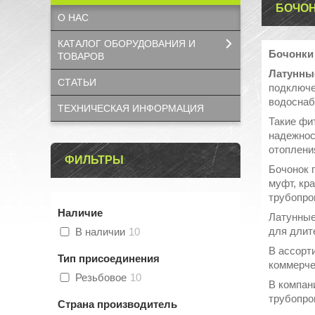
БОЧОН
О НАС
КАТАЛОГ OБОРУДОВАНИЯ И
Бочонки
ТОВАРОВ
Латунны
СТАТЬИ
подключе
водоснаб
ТЕХНИЧЕСКАЯ ИНФОРМАЦИЯ
Такие фи
надежнос
отоплени
ФИЛЬТРЫ
Бочонок 
муфт, кр
трубопро
Наличие
Латунные
для длит
В наличии
10
В ассорт
Тип присоединения
коммерче
Резьбовое
10
В компан
трубопро
Страна производитель