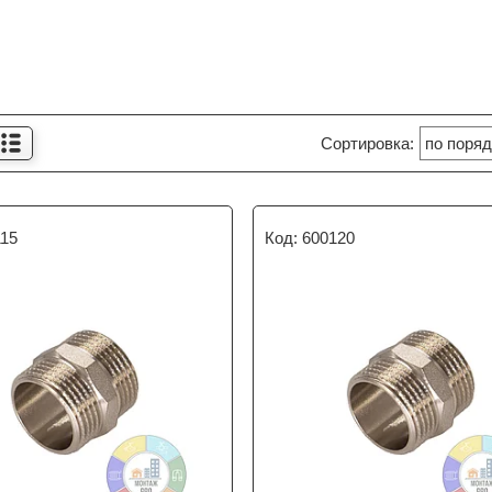
115
600120