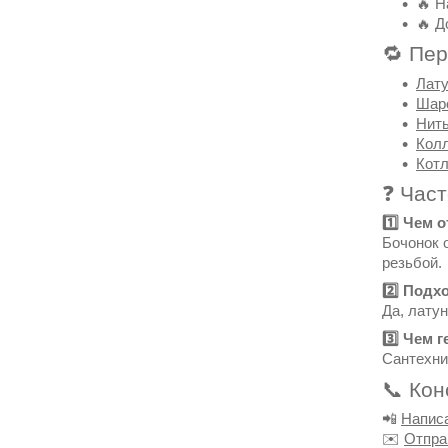
🔥 Н
🔥 Д
🔁 Пер
Лату
Шар
Нить
Колл
Котл
❓ Час
1️⃣ Чем 
Бочонок 
резьбой.
2️⃣ Подх
Да, лату
3️⃣ Чем 
Сантехни
📞 Кон
📲
Напис
✉️
Отпра