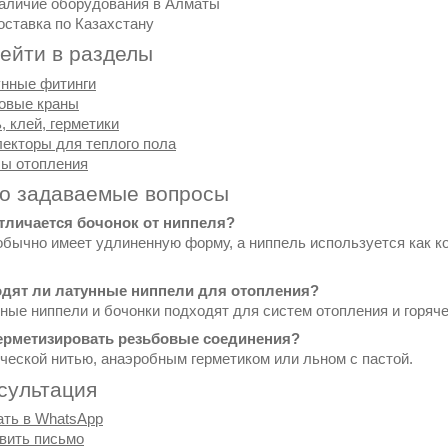
аличие оборудования в Алматы
оставка по Казахстану
ейти в разделы
нные фитинги
овые краны
, клей, герметики
екторы для теплого пола
ы отопления
то задаваемые вопросы
отличается бочонок от ниппеля?
обычно имеет удлиненную форму, а ниппель используется как 
одят ли латунные ниппели для отопления?
нные ниппели и бочонки подходят для систем отопления и горяч
герметизировать резьбовые соединения?
ческой нитью, анаэробным герметиком или льном с пастой.
сультация
ать в WhatsApp
вить письмо