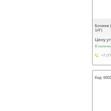
Бочонок 
1/4")
Цену у
В наличи
+7 (7
600