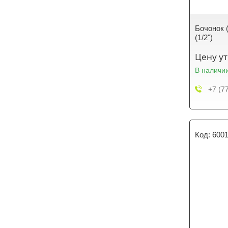
Бочонок 
(1/2")
Цену у
В наличи
+7 (7
600