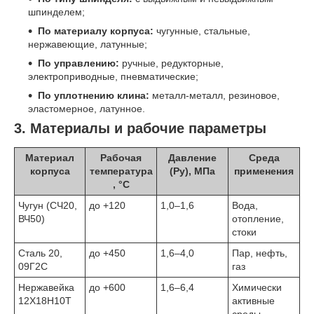
шпинделем;
По материалу корпуса:
чугунные, стальные,
нержавеющие, латунные;
По управлению:
ручные, редукторные,
электроприводные, пневматические;
По уплотнению клина:
металл-металл, резиновое,
эластомерное, латунное.
3. Материалы и рабочие параметры
Материал
Рабочая
Давление
Среда
корпуса
температура
(Ру), МПа
применения
, °C
Чугун (СЧ20,
до +120
1,0–1,6
Вода,
ВЧ50)
отопление,
стоки
Сталь 20,
до +450
1,6–4,0
Пар, нефть,
09Г2С
газ
Нержавейка
до +600
1,6–6,4
Химически
12Х18Н10Т
активные