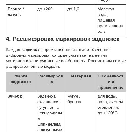
среды
Бронза /
до +200
до 1,6
Морская
латунь
вода,
пищевая
промышленн
ость
4. Расшифровка маркировок задвижек
Каждая задвижка в промышленности имеет буквенно-
цифровую маркировку, которая указывает на её тип,
материал и конструктивные особенности. Рассмотрим самые
распространённые модели.
Марка
Расшифров
Материал
Особенност
задвижки
ка
и и
применение
30ч6бр
Задвижка
Чугун /
Для воды,
фланцевая
бронза
пара, систем
чугунная, с
отопления;
невыдвижны
до +120°C
м
шпинделем,
с латунными