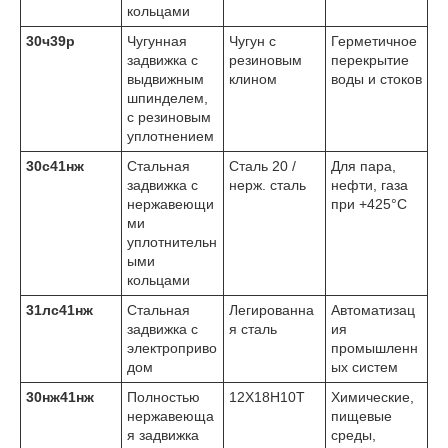
кольцами
30ч39р
Чугунная
Чугун с
Герметичное
задвижка с
резиновым
перекрытие
выдвижным
клином
воды и стоков
шпинделем,
с резиновым
уплотнением
30с41нж
Стальная
Сталь 20 /
Для пара,
задвижка с
нерж. сталь
нефти, газа
нержавеющи
при +425°C
ми
уплотнительн
ыми
кольцами
31лс41нж
Стальная
Легированна
Автоматизац
задвижка с
я сталь
ия
электроприво
промышленн
дом
ых систем
30нж41нж
Полностью
12Х18Н10Т
Химические,
нержавеюща
пищевые
я задвижка
среды,