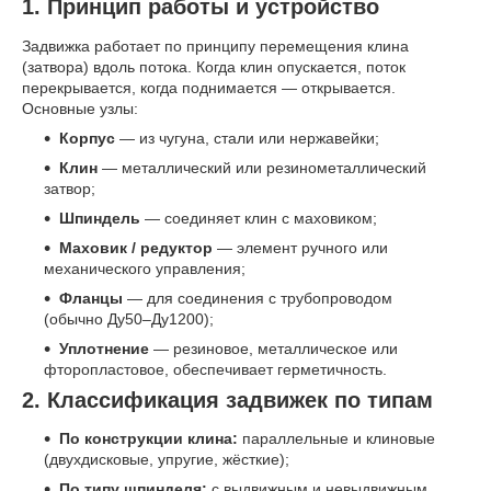
1. Принцип работы и устройство
Задвижка работает по принципу перемещения клина
(затвора) вдоль потока. Когда клин опускается, поток
перекрывается, когда поднимается — открывается.
Основные узлы:
Корпус
— из чугуна, стали или нержавейки;
Клин
— металлический или резинометаллический
затвор;
Шпиндель
— соединяет клин с маховиком;
Маховик / редуктор
— элемент ручного или
механического управления;
Фланцы
— для соединения с трубопроводом
(обычно Ду50–Ду1200);
Уплотнение
— резиновое, металлическое или
фторопластовое, обеспечивает герметичность.
2. Классификация задвижек по типам
По конструкции клина:
параллельные и клиновые
(двухдисковые, упругие, жёсткие);
По типу шпинделя:
с выдвижным и невыдвижным