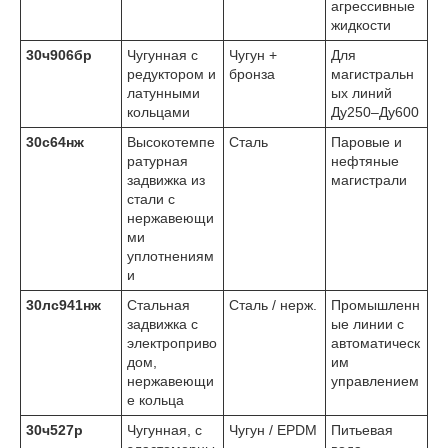
агрессивные
жидкости
30ч906бр
Чугунная с
Чугун +
Для
редуктором и
бронза
магистральн
латунными
ых линий
кольцами
Ду250–Ду600
30с64нж
Высокотемпе
Сталь
Паровые и
ратурная
нефтяные
задвижка из
магистрали
стали с
нержавеющи
ми
уплотнениям
и
30лс941нж
Стальная
Сталь / нерж.
Промышленн
задвижка с
ые линии с
электроприво
автоматическ
дом,
им
нержавеющи
управлением
е кольца
30ч527р
Чугунная, с
Чугун / EPDM
Питьевая