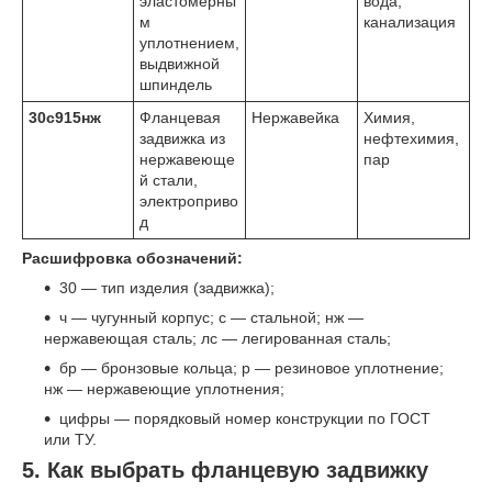
эластомерны
вода,
м
канализация
уплотнением,
выдвижной
шпиндель
30с915нж
Фланцевая
Нержавейка
Химия,
задвижка из
нефтехимия,
нержавеюще
пар
й стали,
электроприво
д
Расшифровка обозначений:
30 — тип изделия (задвижка);
ч — чугунный корпус; с — стальной; нж —
нержавеющая сталь; лс — легированная сталь;
бр — бронзовые кольца; р — резиновое уплотнение;
нж — нержавеющие уплотнения;
цифры — порядковый номер конструкции по ГОСТ
или ТУ.
5. Как выбрать фланцевую задвижку