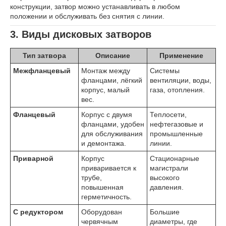
конструкции, затвор можно устанавливать в любом
положении и обслуживать без снятия с линии.
3. Виды дисковых затворов
Тип затвора
Описание
Применение
Межфланцевый
Монтаж между
Системы
фланцами, лёгкий
вентиляции, воды,
корпус, малый
газа, отопления.
вес.
Фланцевый
Корпус с двумя
Теплосети,
фланцами, удобен
нефтегазовые и
для обслуживания
промышленные
и демонтажа.
линии.
Приварной
Корпус
Стационарные
приваривается к
магистрали
трубе,
высокого
повышенная
давления.
герметичность.
С редуктором
Оборудован
Большие
червячным
диаметры, где