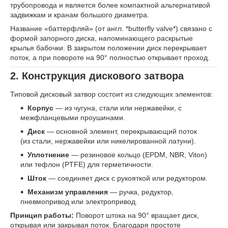
трубопровода и является более компактной альтернативой
задвижкам и кранам большого диаметра.
Название «баттерфляй» (от англ. *butterfly valve*) связано с
формой запорного диска, напоминающего раскрытые
крылья бабочки. В закрытом положении диск перекрывает
поток, а при повороте на 90° полностью открывает проход.
2. Конструкция дискового затвора
Типовой дисковый затвор состоит из следующих элементов:
Корпус
— из чугуна, стали или нержавейки, с
межфланцевыми проушинами.
Диск
— основной элемент, перекрывающий поток
(из стали, нержавейки или никелированной латуни).
Уплотнение
— резиновое кольцо (EPDM, NBR, Viton)
или тефлон (PTFE) для герметичности.
Шток
— соединяет диск с рукояткой или редуктором.
Механизм управления
— ручка, редуктор,
пневмопривод или электропривод.
Принцип работы:
Поворот штока на 90° вращает диск,
открывая или закрывая поток. Благодаря простоте