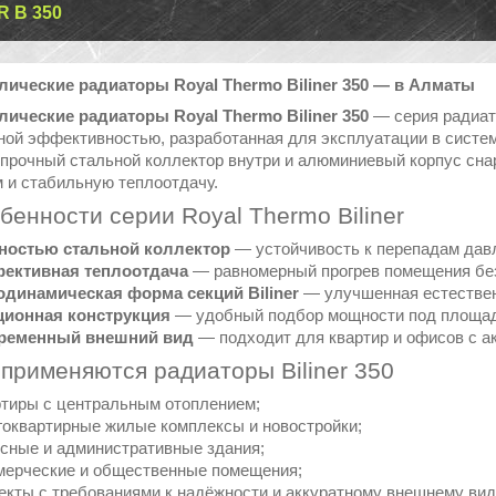
R B 350
ические радиаторы Royal Thermo Biliner 350 — в Алматы
ические радиаторы Royal Thermo Biliner 350
— серия радиат
ой эффективностью, разработанная для эксплуатации в системах
 прочный стальной коллектор внутри и алюминиевый корпус сна
м и стабильную теплоотдачу.
бенности серии Royal Thermo Biliner
ностью стальной коллектор
— устойчивость к перепадам давл
ективная теплоотдача
— равномерный прогрев помещения без
одинамическая форма секций Biliner
— улучшенная естествен
ционная конструкция
— удобный подбор мощности под площад
ременный внешний вид
— подходит для квартир и офисов с а
 применяются радиаторы Biliner 350
тиры с центральным отоплением;
оквартирные жилые комплексы и новостройки;
ные и административные здания;
мерческие и общественные помещения;
кты с требованиями к надёжности и аккуратному внешнему вид