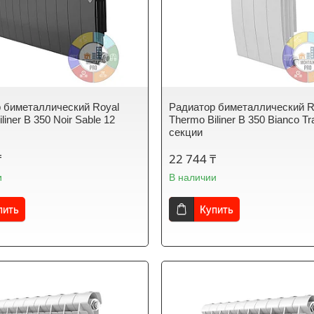
 биметаллический Royal
Радиатор биметаллический R
liner B 350 Noir Sable 12
Thermo Biliner B 350 Bianco Tra
секции
₸
22 744 ₸
и
В наличии
пить
Купить