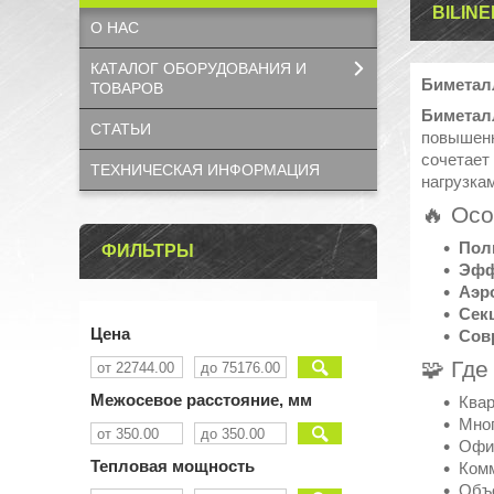
BILINE
О НАС
КАТАЛОГ OБОРУДОВАНИЯ И
Биметалл
ТОВАРОВ
Биметалл
СТАТЬИ
повышенн
сочетает
ТЕХНИЧЕСКАЯ ИНФОРМАЦИЯ
нагрузка
🔥 Осо
Пол
ФИЛЬТРЫ
Эфф
Аэр
Сек
Цена
Сов
🧩 Где
Межосевое расстояние, мм
Квар
Мног
Офис
Тепловая мощность
Ком
Объе