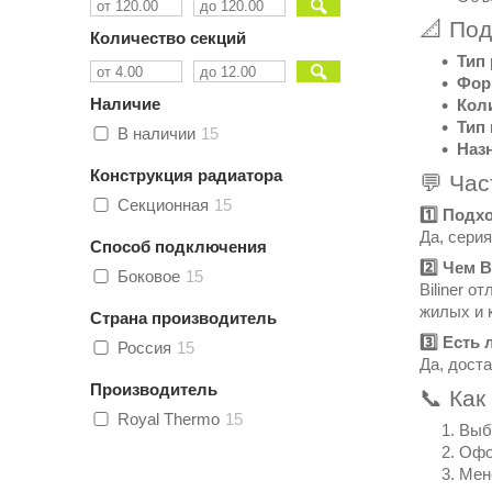
📐 По
Количество секций
Тип
Фор
Наличие
Кол
Тип
В наличии
15
Наз
Конструкция радиатора
💬 Ча
Секционная
15
1️⃣ Подх
Да, серия
Способ подключения
2️⃣ Чем 
Боковое
15
Biliner 
жилых и 
Страна производитель
3️⃣ Есть
Россия
15
Да, дост
Производитель
📞 Как
Royal Thermo
15
Выб
Офор
Мен