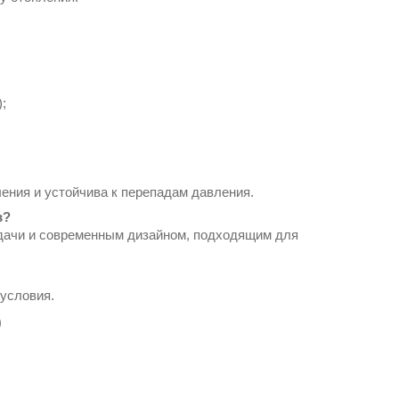
;
пления и устойчива к перепадам давления.
в?
тдачи и современным дизайном, подходящим для
 условия.
0