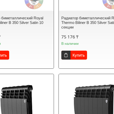
 биметаллический Royal
Радиатор биметаллический R
liner B 350 Silver Satin 10
Thermo Biliner B 350 Silver Sat
секции
₸
75 176 ₸
и
В наличии
пить
Купить