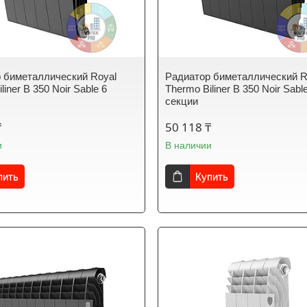
 биметаллический Royal
Радиатор биметаллический R
liner B 350 Noir Sable 6
Thermo Biliner B 350 Noir Sabl
секции
₸
50 118 ₸
и
В наличии
пить
Купить