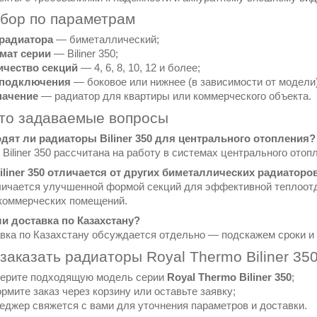
дбор по параметрам
 радиатора
— биметаллический;
мат серии
— Biliner 350;
ичество секций
— 4, 6, 8, 10, 12 и более;
 подключения
— боковое или нижнее (в зависимости от модели)
начение
— радиатор для квартиры или коммерческого объекта.
сто задаваемые вопросы
одят ли радиаторы Biliner 350 для центрального отопления?
 Biliner 350 рассчитана на работу в системах центрального ото
Biliner 350 отличается от других биметаллических радиаторо
отличается улучшенной формой секций для эффективной теплоо
коммерческих помещений.
 ли доставка по Казахстану?
авка по Казахстану обсуждается отдельно — подскажем сроки и
 заказать радиаторы Royal Thermo Biliner 35
ерите подходящую модель серии
Royal Thermo Biliner 350
;
мите заказ через корзину или оставьте заявку;
еджер свяжется с вами для уточнения параметров и доставки.